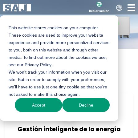
Iniciar sesión
This website stores cookies on your computer.
Inversor híbrido
These cookies are used to improve your website
experience and provide more personalized services
to you, both on this website and through other
inteligente serie H2
media. To find out more about the cookies we use,
Inicio
Productos
Productos residenciales
see our Privacy Policy.
Inversor híbrido
We won't track your information when you visit our
Serie H2
3-6K-S
5-10K-S
site. But in order to comply with your preferences,
we'll have to use just one tiny cookie so that you're
5-10K-T
10-30K-T
not asked to make this choice again.
Accept
Decline
Consulta sobre el producto
Gestión inteligente de la energía