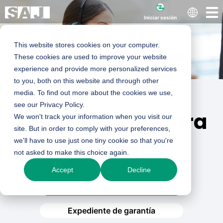
Iniciar sesión
This website stores cookies on your computer.
These cookies are used to improve your website
experience and provide more personalized services
to you, both on this website and through other
media. To find out more about the cookies we use,
see our Privacy Policy.
Estamos aquí para
We won't track your information when you visit our
site. But in order to comply with your preferences,
we'll have to use just one tiny cookie so that you're
ayudar
not asked to make this choice again.
Accept
Decline
Centro de descargas
Expediente de garantía