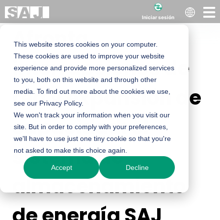
Iniciar sesión
Afronta
This website stores cookies on your computer.
These cookies are used to improve your website
interrupciones de
experience and provide more personalized services
to you, both on this website and through other
red y expansión de
media. To find out more about the cookies we use,
see our Privacy Policy.
We won't track your information when you visit our
capacidad: el
site. But in order to comply with your preferences,
we'll have to use just one tiny cookie so that you're
sistema de
not asked to make this choice again.
Accept
Decline
almacenamiento
de energía SAJ