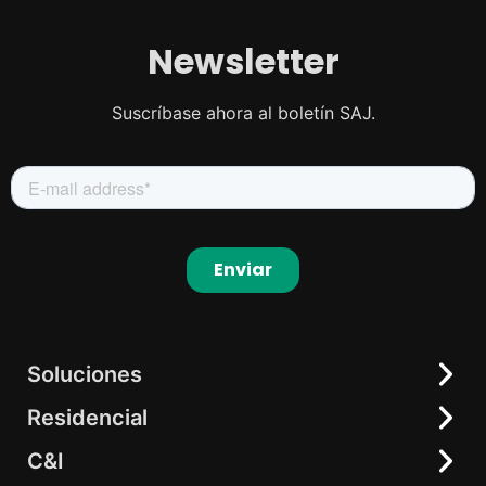
Newsletter
Suscríbase ahora al boletín SAJ.
Soluciones
Residencial
Residencial
C&I
C&I
Solución todo-en-uno