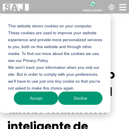
Iniciar sesión
Impulsar el
This website stores cookies on your computer.
These cookies are used to improve your website
crecimiento de la
experience and provide more personalized services
to you, both on this website and through other
agricultura
media. To find out more about the cookies we use,
see our Privacy Policy.
We won't track your information when you visit our
sostenible: El éxito
site. But in order to comply with your preferences,
we'll have to use just one tiny cookie so that you're
del riego solar y el
not asked to make this choice again.
Accept
Decline
almacenamiento
inteligente de